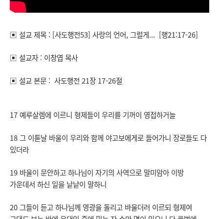
▣ 설교 제목 : [사도행전53] 사랑의 언어, 그럴게... [행21:17-26]
▣ 설교자 : 이창엽 목사
▣ 설교 본문 : 사도행전 21장 17-26절
17 예루살렘에 이르니 형제들이 우리를 기꺼이 영접하거늘
18 그 이튿날 바울이 우리와 함께 야고보에게로 들어가니 장로들도 다
있더라
19 바울이 문안하고 하나님이 자기의 사역으로 말미암아 이방
가운데서 하신 일을 낱낱이 말하니
20 그들이 듣고 하나님께 영광을 돌리고 바울더러 이르되 형제여
그대도 보는 바에 유대인 중에 믿는 자 수만 명이 있으니 다 율법에