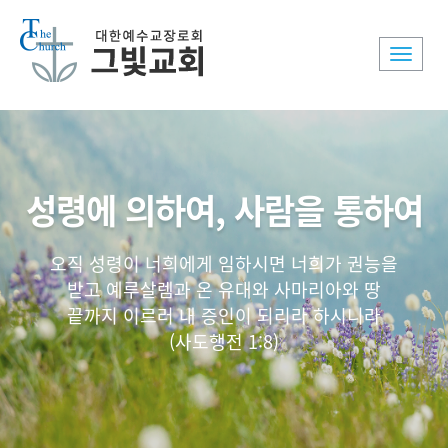
Toggle
naviga
성령에 의하여, 사람을 통하여
오직 성령이 너희에게 임하시면 너희가 권능을
받고 예루살렘과 온 유대와 사마리아와 땅
끝까지 이르러 내 증인이 되리라 하시니라
(사도행전 1:8)