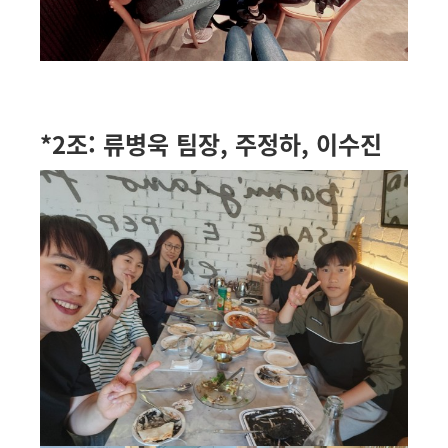
*2조: 류병욱 팀장, 주정하, 이수진