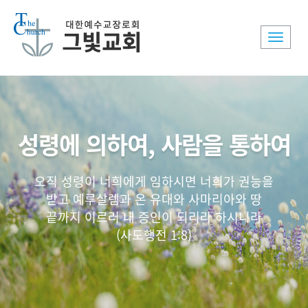
Toggle
naviga
성령에 의하여, 사람을 통하여
오직 성령이 너희에게 임하시면 너희가 권능을
받고 예루살렘과 온 유대와 사마리아와 땅
끝까지 이르러 내 증인이 되리라 하시니라
(사도행전 1:8)