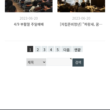
2023-06-20
2023-06-20
4/9 부활절 주일예배
[자립준비청년] "파랑새, 꿈을 향한 날갯짓" 발대식
1
2
3
4
5
다음
맨끝