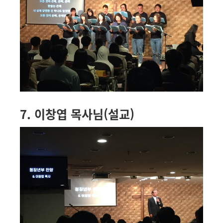
7. 이창엽 목사님(설교)