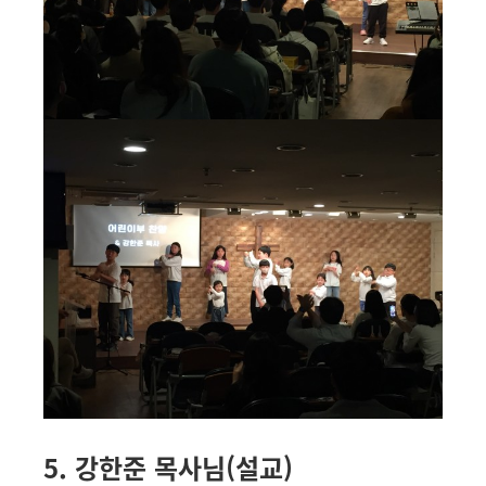
5. 강한준 목사님(설교)