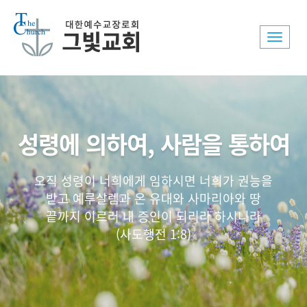
Toggle
naviga
성령에 의하여, 사람을 통하여
오직 성령이 너희에게 임하시면 너희가 권능을
받고 예루살렘과 온 유대와 사마리아와 땅
끝까지 이르러 내 증인이 되리라 하시니라
(사도행전 1:8)