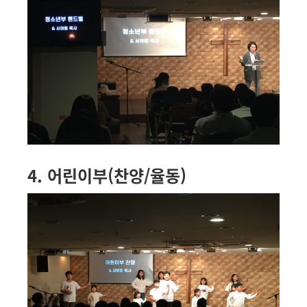
4. 어린이부(찬양/율동)