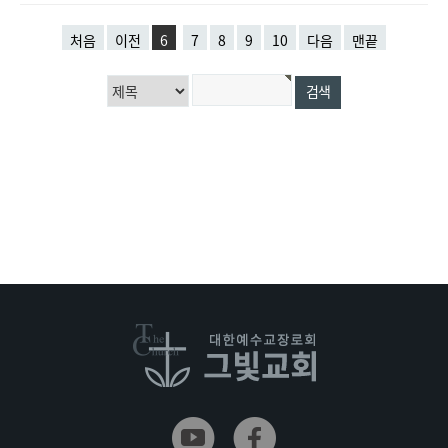
처음
이전
6
7
8
9
10
다음
맨끝