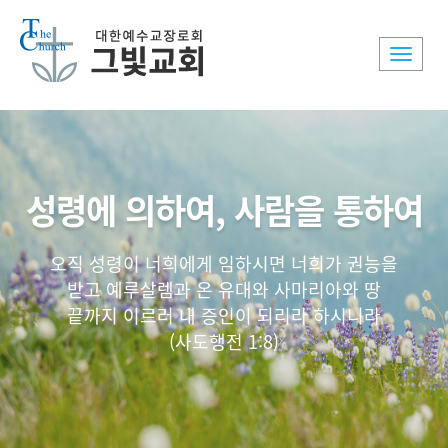
Toggle
naviga
성령에 의하여, 사람을 통하여
오직 성령이 너희에게 임하시면 너희가 권능을
받고 예루살렘과 온 유대와 사마리아와 땅
끝까지 이르러 내 증인이 되리라 하시니라
(사도행전 1:8)