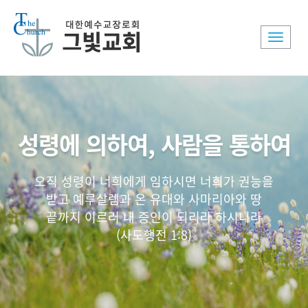
Toggle
naviga
성령에 의하여, 사람을 통하여
오직 성령이 너희에게 임하시면 너희가 권능을
받고 예루살렘과 온 유대와 사마리아와 땅
끝까지 이르러 내 증인이 되리라 하시니라
(사도행전 1:8)