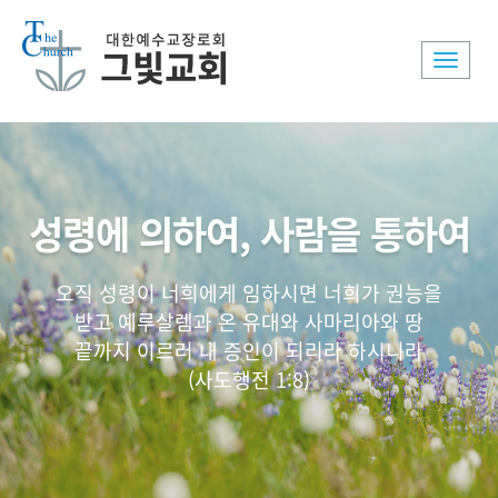
Toggle
naviga
성령에 의하여, 사람을 통하여
오직 성령이 너희에게 임하시면 너희가 권능을
받고 예루살렘과 온 유대와 사마리아와 땅
끝까지 이르러 내 증인이 되리라 하시니라
(사도행전 1:8)