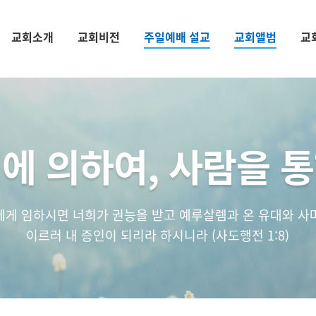
교회소개
교회비전
주일예배 설교
교회앨범
교
에 의하여, 사람을 
에게 임하시면 너희가 권능을 받고 예루살렘과 온 유대와 사
이르러 내 증인이 되리라 하시니라 (사도행전 1:8)