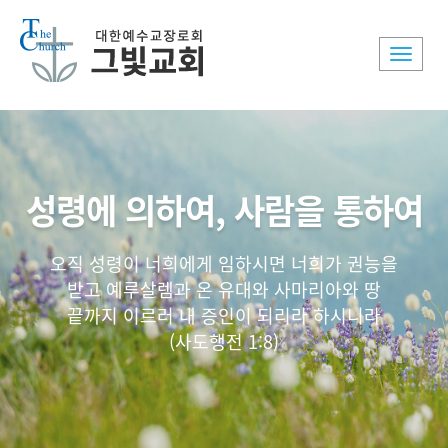
Toggle
naviga
성령에 의하여, 사람을 통하여
오직 성령이 너희에게 임하시면 너희가 권능을
받고 예루살렘과 온 유대와 사마리아와 땅
끝까지 이르러 내 증인이 되리라 하시니라
(사도행전 1:8)