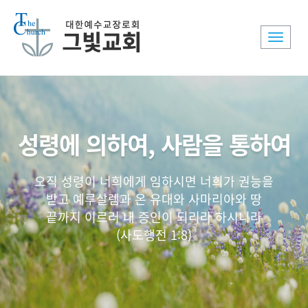
Toggle
naviga
성령에 의하여, 사람을 통하여
오직 성령이 너희에게 임하시면 너희가 권능을
받고 예루살렘과 온 유대와 사마리아와 땅
끝까지 이르러 내 증인이 되리라 하시니라
(사도행전 1:8)